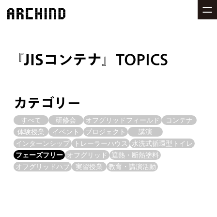
JISコンテナ
TOPICS
カテゴリー
すべて
研修会
オフグリッドフィールド
コンテナ
体験授業
イベント
プロジェクト
講演
インターンシップ
トレーラーハウス
水洗式循環型トイレ
フェーズフリー
オフグリッド
遮熱・断熱塗料
オフグリッドハブ
実習授業
教育・講演活動