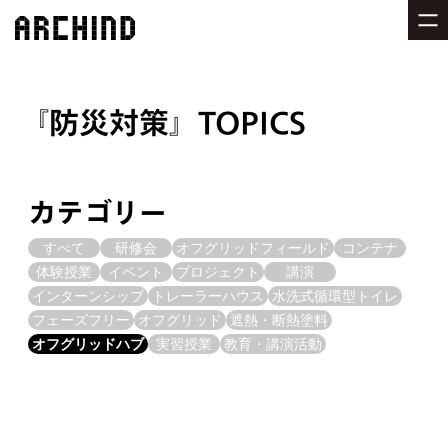
防災対策
TOPICS
カテゴリー
すべて
研修会
オフグリッドフィールド
コンテナ
体験授業
イベント
プロジェクト
講演
インターンシップ
トレーラーハウス
水洗式循環型トイレ
フェーズフリー
オフグリッド
遮熱・断熱塗料
オフグリッドハブ
実習授業
教育・講演活動