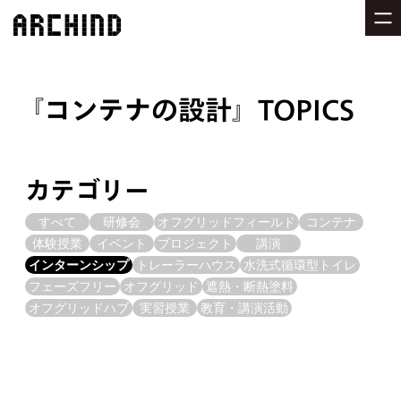
コンテナの設計
TOPICS
カテゴリー
すべて
研修会
オフグリッドフィールド
コンテナ
体験授業
イベント
プロジェクト
講演
インターンシップ
トレーラーハウス
水洗式循環型トイレ
フェーズフリー
オフグリッド
遮熱・断熱塗料
オフグリッドハブ
実習授業
教育・講演活動