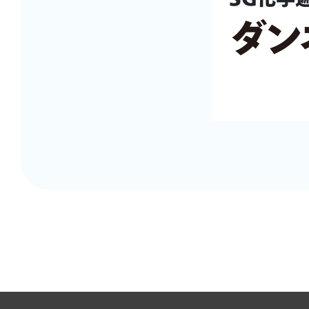
SG化学
ダン