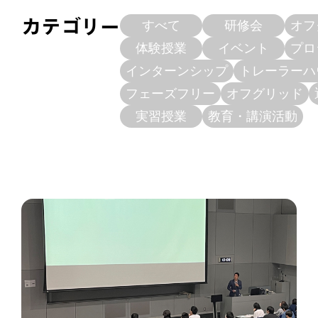
すべて
研修会
オフ
カテゴリー
体験授業
イベント
プロ
インターンシップ
トレーラーハ
フェーズフリー
オフグリッド
実習授業
教育・講演活動