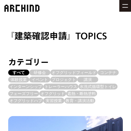
建築確認申請
TOPICS
カテゴリー
すべて
研修会
オフグリッドフィールド
コンテナ
体験授業
イベント
プロジェクト
講演
インターンシップ
トレーラーハウス
水洗式循環型トイレ
フェーズフリー
オフグリッド
遮熱・断熱塗料
オフグリッドハブ
実習授業
教育・講演活動