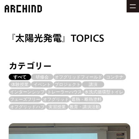
太陽光発電
TOPICS
カテゴリー
すべて
研修会
オフグリッドフィールド
コンテナ
体験授業
イベント
プロジェクト
講演
インターンシップ
トレーラーハウス
水洗式循環型トイレ
フェーズフリー
オフグリッド
遮熱・断熱塗料
オフグリッドハブ
実習授業
教育・講演活動