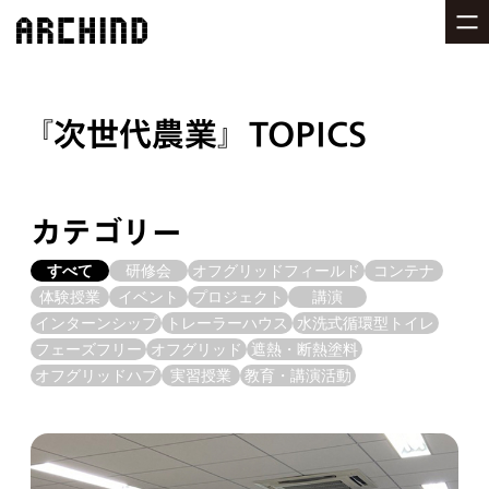
次世代農業
TOPICS
カテゴリー
すべて
研修会
オフグリッドフィールド
コンテナ
体験授業
イベント
プロジェクト
講演
インターンシップ
トレーラーハウス
水洗式循環型トイレ
フェーズフリー
オフグリッド
遮熱・断熱塗料
オフグリッドハブ
実習授業
教育・講演活動