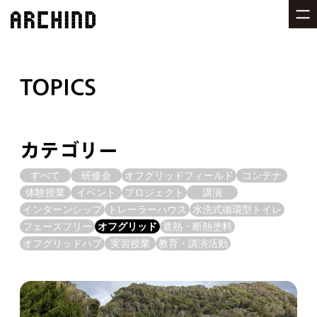
TOPICS
カテゴリー
すべて
研修会
オフグリッドフィールド
コンテナ
体験授業
イベント
プロジェクト
講演
インターンシップ
トレーラーハウス
水洗式循環型トイレ
フェーズフリー
オフグリッド
遮熱・断熱塗料
オフグリッドハブ
実習授業
教育・講演活動